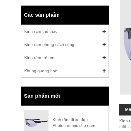
Các sản phẩm
Kính râm thể thao
Kính râm phong cách sống
Kính râm trẻ em
Khung quang học
Sản phẩm mới
Mô
Kính râm đi xe đạp
Kính r
Photochromic cho nam
một l