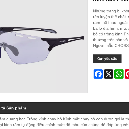
Những trang bị khôn
rèn luyện thể chất.
râm thể thao ngoài 
ba lô địa hình, mũ,
bộ có tròng kính Ph
thường trên sân và
Người mẫu:CROSS
Gửi yêu cầu
Facebook
X
Wh
 tả Sản phẩm
âm quang học Tròng kính chạy bộ Kính mắt chạy bộ còn được gọi là th
oại kính râm tự động điều chỉnh mức độ màu của chúng để đáp ứng với