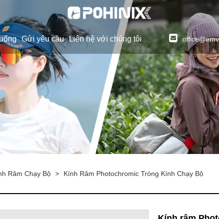
xuống
Gửi yêu cầu
Liên hệ với chúng tôi
office@emv
nh Râm Chạy Bộ
>
Kính Râm Photochromic Tròng Kính Chạy Bộ
Kính râm Phot