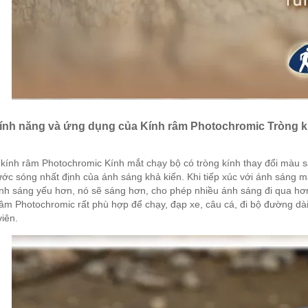
tính năng và ứng dụng của Kính râm Photochromic Tròng k
kính râm Photochromic Kính mắt chạy bộ có tròng kính thay đổi màu sắc
ớc sóng nhất định của ánh sáng khả kiến. Khi tiếp xúc với ánh sáng mạ
nh sáng yếu hơn, nó sẽ sáng hơn, cho phép nhiều ánh sáng đi qua hơn
âm Photochromic rất phù hợp để chạy, đạp xe, câu cá, đi bộ đường dài
iên.