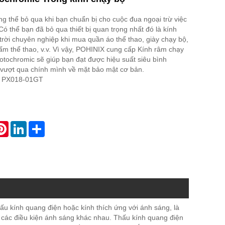
g thể bỏ qua khi bạn chuẩn bị cho cuộc đua ngoại trừ việc
 Có thể bạn đã bỏ qua thiết bị quan trọng nhất đó là kính
trời chuyên nghiệp khi mua quần áo thể thao, giày chạy bộ,
 ấm thể thao, v.v. Vì vậy, POHINIX cung cấp Kính râm chạy
otochromic sẽ giúp bạn đạt được hiệu suất siêu bình
 vượt qua chính mình về mặt bảo mật cơ bản.
 PX018-01GT
atsApp
Pinterest
LinkedIn
Share
ấu kính quang điện hoặc kính thích ứng với ánh sáng, là
 các điều kiện ánh sáng khác nhau. Thấu kính quang điện