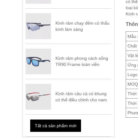
có thể
loại k
Kính 
Kính râm chạy đêm có thấu
Thôn
kính làm sáng
Mẫu 
Chất 
Vật l
Kính râm phong cách sống
TR90 Frame toàn viền
Ứng 
Logo 
MOQ
Kính râm câu cá có khung
Thời 
có thể điều chỉnh cho nam
Thời 
Phươ
Tất cả sản phẩm mới