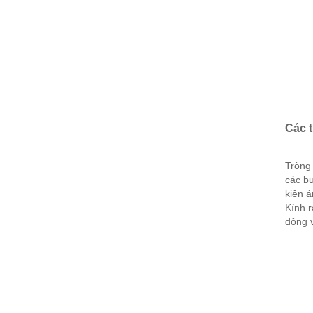
Các 
Tròng 
các bư
kiện á
Kính r
động v