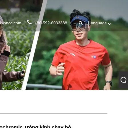
isionco.com
+86-592-6033388
Language
ochromic Tròng kính chạy bộ