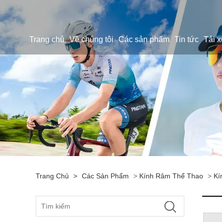
Trang chủ
Về chúng tôi
Các sản phẩm
Tin tức
Tải 
Trang Chủ
>
Các Sản Phẩm
>
Kính Râm Thể Thao
>
Kí