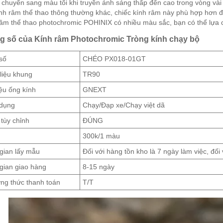
 chuyển sang màu tối khi truyền ánh sáng thấp đến cao trong vòng vài g
ính râm thể thao thông thường khác, chiếc kính râm này phù hợp hơn để 
râm thể thao photochromic POHINIX có nhiều màu sắc, bạn có thể lựa
g số của Kính râm Photochromic Tròng kính chạy bộ
số
CHÉO PX018-01GT
liệu khung
TR90
iệu ống kính
GNEXT
dụng
Chạy/Đạp xe/Chạy việt dã
tùy chỉnh
ĐÚNG
300k/1 màu
gian lấy mẫu
Đối với hàng tồn kho là 7 ngày làm việc, đối
gian giao hàng
8-15 ngày
ng thức thanh toán
T/T